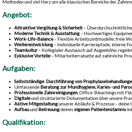
Methoden und viel Herz um alle klassischen Bereiche der Zahnmed
Angebot:
Attraktive Vergütung & Sicherheit
– Überdurchschnittliche
Moderne Technik & Ausstattung
– Hochwertiges Equipment
Work-Life-Balance
– Flexible Arbeitszeitmodelle, freie
Weiterentwicklung
– Individuelle Karrierepfade, interne 
Teamkultur
– Kollegialer Austausch auf Augenhöhe, rege
Exklusive Vorteile
– Mitarbeiterrabatte auf zahlreiche Pro
Aufgaben:
Selbstständige Durchführung von Prophylaxebehandlung
Umfassende
Beratung zur Mundhygiene, Karies- und Paro
Professionelle Zahnreinigungen
, Office-Bleachings mit Fl
Digitale
und strukturierte Dokumentation über unsere Pra
Aktive Mitgestaltung
unserer Abläufe & Prozesse – deine 
Aufbau
und
Betreuung
deines
eigenen Patientenstamms
in
Qualifikation: