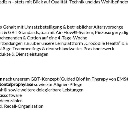
izin – stets mit Blick auf Qualität, Technik und das Wohlbefinden
s Gehalt mit Umsatzbeteiligung & betrieblicher Altersvorsorge
 & GBT-Standards, u. a. mit Air-Flow®-System, Piezosurgery, di
 Wochenenden & Option auf eine 4-Tage-Woche
Fortbildungen z.B. über unsere Lernplattform „Crocodile Health“ 
lmäßige Teammeetings & deutschlandweites Praxisnetzwerk
dukte & Dienstleistungen
en
nach unserem GBT-Konzept (Guided Biofilm Therapy von EMS
dontalprophylaxe
sowie zur Aligner-Pflege
äsh® sowie weitere delegierbare Leistungen
xissoftware
Ideen zählen
kl. Recall-Organisation