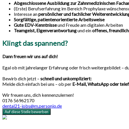
Abgeschlossene Ausbildung zur Zahnmedizinischen Fachan
(Erste) Berufserfahrung im Bereich Prophylaxe wünschens
Interesse an
persönlicher und fachlicher Weiterentwicklun
Sorgfältige, patientenorientierte Arbeitsweise
Gute EDV-Kenntnisse
und Freude am digitalen Arbeiten
Teamgeist,
Eigenverantwortung
und ein
offenes, freundlic
Klingt das spannend?
Dann freuen wir uns auf dich!
Egal ob mit jahrelanger Erfahrung oder frisch weitergebildet – d
Bewirb dich jetzt –
schnell und unkompliziert:
Melde dich einfach bei uns – ob per
E-Mail, WhatsApp oder tele
Wir freuen uns, dich kennenzulernen!
0176 56962170
dental21-jobs@m.personio.de
Auf diese Stelle bewerben
Powered by
Personio
Datenschutzerklärung
Impressum