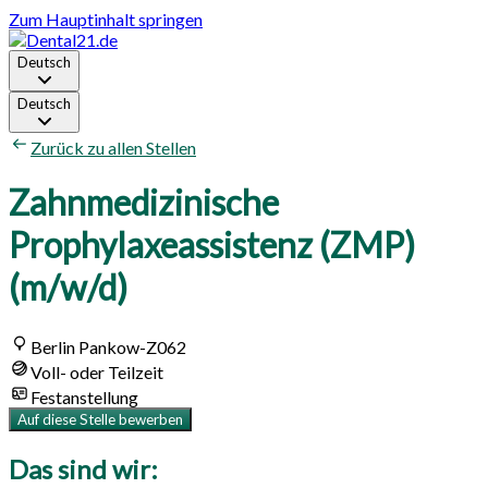
Zum Hauptinhalt springen
Deutsch
Deutsch
Zurück zu allen Stellen
Zahnmedizinische
Prophylaxeassistenz (ZMP)
(m/w/d)
Berlin Pankow-Z062
Voll- oder Teilzeit
Festanstellung
Auf diese Stelle bewerben
Das sind wir: